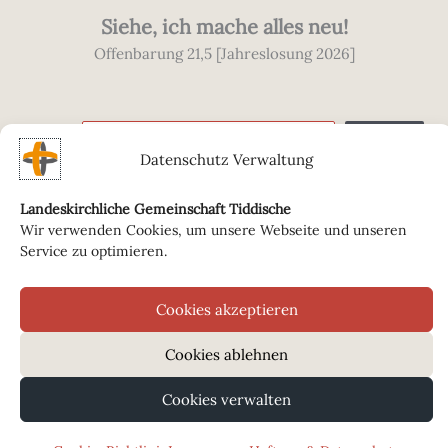
Siehe, ich mache alles neu!
Offenbarung 21,5 [Jahreslosung 2026]
Datenschutz Verwaltung
Landeskirchliche Gemeinschaft Tiddische
© 2026 Landeskirchliche Gemeinschaft
Wir verwenden Cookies, um unsere Webseite und unseren
Tiddische
Service zu optimieren.
Barwedeler Straße 10, 38473 Tiddische
Cookies akzeptieren
Impressum, Haftung & Datenschutz
Cookie-Richtlinie
Cookies ablehnen
Facebook
Cookies verwalten